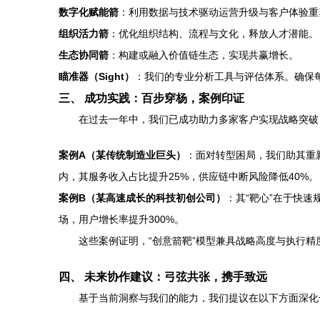
数字化赋能箭
：利用数据与技术驱动运营升级与客户体验重
组织活力箭
：优化组织结构、流程与文化，释放人才潜能。
生态协同箭
：构建或融入价值链生态，实现共赢增长。
瞄准器（Sight）
：我们的专业分析工具与评估体系。确保
三、 成功实践：百步穿杨，案例印证
在过去一年中，我们已成功助力多家客户实现战略突破
案例A（某传统制造业巨头）
：面对转型困局，我们助其重新
内，其服务收入占比提升25%，供应链中断风险降低40%。
案例B（某高速成长的科技初创公司）
：其“靶心”在于快
场，用户增长率提升300%。
这些案例证明，“创意箭靶”模型兼具战略高度与执行
四、 未来协作建议：弓弦共张，携手致远
基于当前洞察与我们的能力，我们提议在以下方面深化